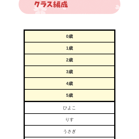
0歳
1歳
2歳
3歳
4歳
5歳
ひよこ
りす
うさぎ