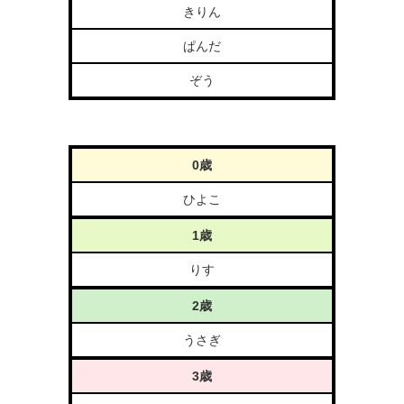
きりん
ぱんだ
ぞう
0歳
ひよこ
1歳
りす
2歳
うさぎ
3歳